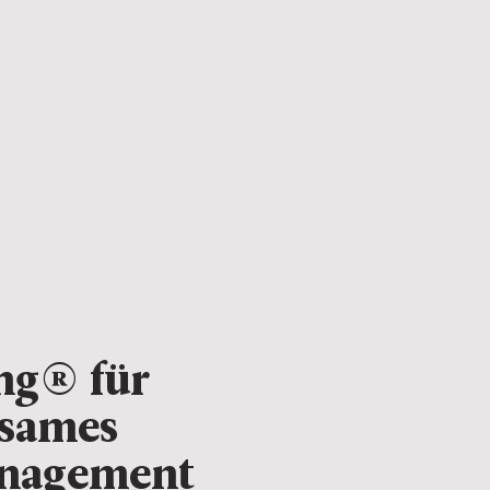
ng® für
ksames
nagement