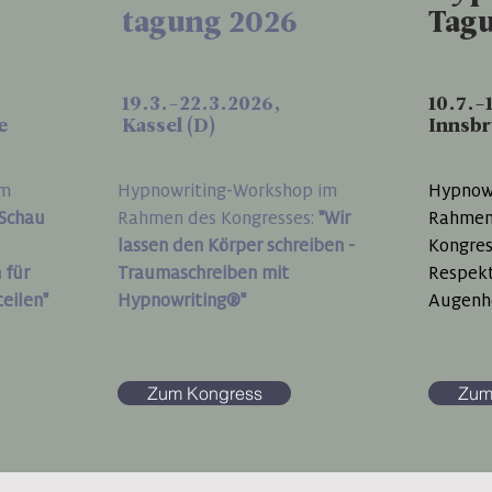
tagung 2026
Tag
19.3.-22.3.2026,
10.7.-
e
Kassel (D)
Innsb
im
Hypnowriting-Workshop im
Hypnow
Schau
Rahmen des Kongresses:
"
Wir
Rahmen
lassen den Körper schreiben -
Kongres
 für
Traumaschreiben mit
Respekt
teilen"
Hypnowriting®"
Augenh
Zum Kongress
Zum