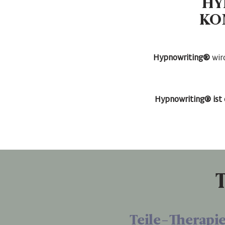
HY
KO
Hypnowriting
®
wird
Hypnowriting® ist
Teile-Therapi