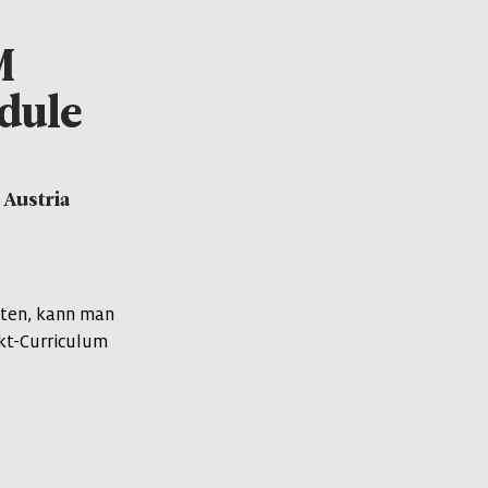
M
dule
 Austria
ten, kann man
kt-Curriculum