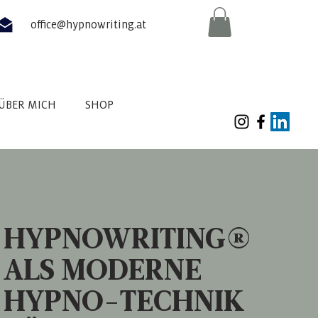
office@hypnowriting.at
ÜBER MICH
SHOP
HYPNOWRITING
®
ALS MODERNE
HYPNO-TECHNIK