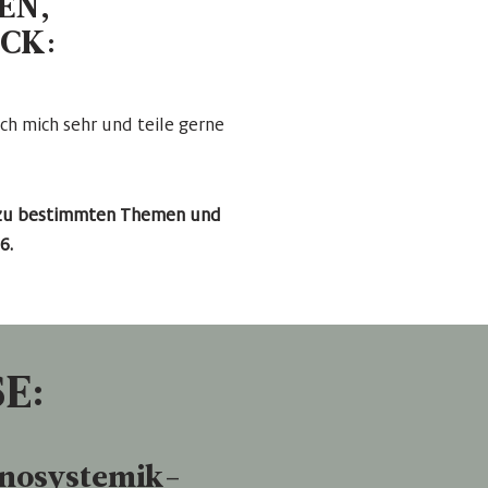
EN,
CK:
ich mich sehr und teile gerne
n zu bestimmten Themen und
6.
E:
nosystemik-