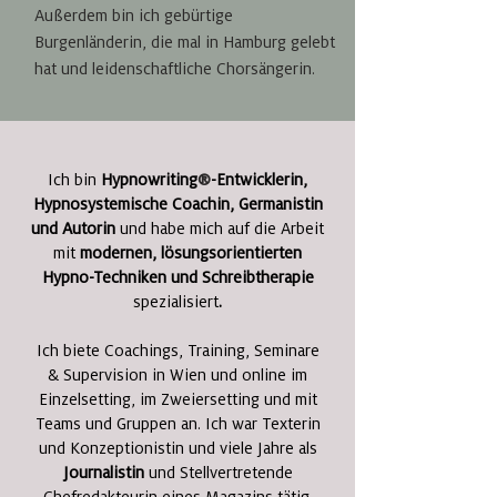
Außerdem ​
bin ich gebürtige
Burgenländerin, die mal in Hamburg gelebt
hat und leidenschaftliche Chorsängerin.
Ich bin
Hypnowriting
®
-Entwicklerin,
Hypnosystemische Coachin, Germanistin
und Autorin
und habe mich auf die Arbeit
mit
modernen, lösungsorientierten
Hypno-Techniken und Schreibtherapie
spezialisiert
.
Ich biete Coachings, Training, Seminare
& Supervision in Wien und online im
Einzelsetting, im Zweiersetting und mit
Teams und Gruppen an. Ich war Texterin
und Konzeptionistin und viele Jahre als
Journalistin
und Stellvertretende