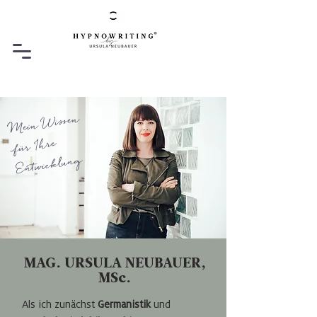
Mein Wissen
für Ihre
Entwicklung
MAG. URSULA NEUBAUER,
MSc.
Als ich zunächst
Germanistik
und