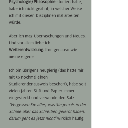
Psychologie/Philosophie
studiert habe,
hab
e
ich nicht geahnt, in welcher Weise
ich mit diesen Disziplinen mal arbeiten
würde.
Aber ich mag Überraschungen und Neues.
Und vor allem liebe ich
Weiterentwicklung
. Ihre genauso wie
meine eigene.
Ich bin übrigens neugierig (das hatte mir
mit 36 nochmal einen
Studierendenausweis beschert), habe seit
vielen Jahren Stift und Papier immer
eingesteckt und verwende den Satz
"Vergessen Sie alles, was Sie jemals in der
Schule über das Schreiben gelernt haben,
darum geht es jetzt nicht"
wirklich häufig.