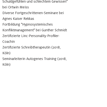
Schuldgefühlen und schlechtem Gewissen"
bei Ortwin Meiss
Diverse Fortgeschrittenen-Seminare bei
Agnes Kaiser Rekkas
Fortbildung "Hypnosyste
misches
Konfliktmanagement" bei Gunther Schmidt
Zertifizierte Linc-Personality-Profiler-
Coachin
Zertifizierte Schreibtherapeutin (2018,
Köln)
Seminarleiterin Autogenes Training (2018,
Köln)
Ausbildung an der Hamburg School of
Ideas (Text, Strategie, Konzeption)
seit 2020 Kooperationspartnerin der
"Wiener Couch"
Stv. Chefredakteurin eines Magazins mit
Schwerpunkt Psychologie
Trainerin in der Organisationsentwicklung