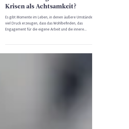
Hilft Hoffnung besser durch
Krisen als Achtsamkeit?
Es gibt Momente im Leben, in denen äußere Umstände so
viel Druck erzeugen, dass das Wohlbefinden, das
Engagement für die eigene Arbeit und die innere
Widerstandskraft auf eine echte Probe gestellt werden.
Die COVID-19-Pandemie war für viele Menschen genau
so eine Zeit. Und doch zeigte sich: Manche Menschen
gingen gestärkt aus ihr hervor — oder zumindest nicht
zerbrochen. Was hat ihnen dabei geholfen?