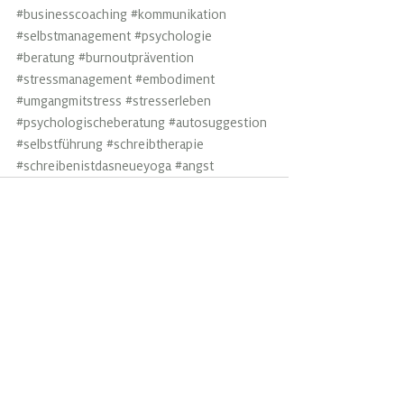
#businesscoaching
#kommunikation
#selbstmanagement
#psychologie
#beratung
#burnoutprävention
#stressmanagement
#embodiment
#umgangmitstress
#stresserleben
#psychologischeberatung
#autosuggestion
#selbstführung
#schreibtherapie
#schreibenistdasneueyoga
#angst
Alle ansehen
Aktuelle Beiträge