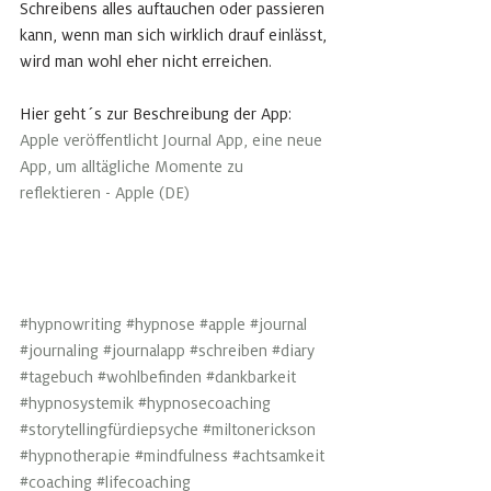
Schreibens alles auftauchen oder passieren 
kann, wenn man sich wirklich drauf einlässt, 
wird man wohl eher nicht erreichen. 
Hier geht´s zur Beschreibung der App: 
Apple veröffentlicht Journal App, eine neue 
App, um alltägliche Momente zu 
reflektieren - Apple (DE)
#hypnowriting
#hypnose
#apple
#journal
#journaling
#journalapp
#schreiben
#diary
#tagebuch
#wohlbefinden
#dankbarkeit
#hypnosystemik
#hypnosecoaching
#storytellingfürdiepsyche
#miltonerickson
#hypnotherapie
#mindfulness
#achtsamkeit
#coaching
#lifecoaching