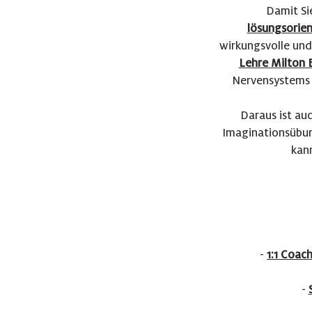
Damit Sie
lösungsorie
wirkungsvolle und
Lehre Milton 
Nervensystems 
Daraus ist a
Imaginationsübun
kann
-
1:1 Coac
-