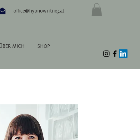
office@hypnowriting.at
ÜBER MICH
SHOP