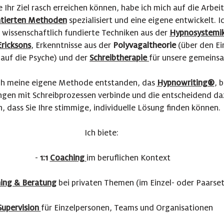
 Ihr Ziel rasch erreichen können, habe ich mich auf die Arbeit
ntierten Methoden
spezialisiert und eine eigene entwickelt. I
 wissenschaftlich fundierte Techniken aus der
Hypnosystemi
Ericksons
, Erkenntnisse aus der
Polyvagaltheorie
(über den Ei
auf die Psyche) und der
Schreibtherapie
für unsere gemeinsa
uch meine eigene Methode entstanden, das
Hypnowriting®
, 
gen mit Schreibprozessen verbinde und die entscheidend da
, dass Sie Ihre stimmige, individuelle Lösung finden können.
Ich biete:
-
1:1
Coaching
im beruflichen Kontext
hing & Beratung
bei privaten Themen (im Einzel- oder Paarset
Supervision
für Einzelpersonen, Teams und Organisationen