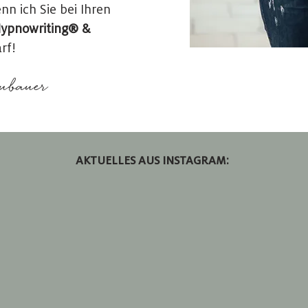
nn ich Sie bei Ihren
Hypnowriting® &
arf!
ubauer
AKTUELLES AUS INSTAGRAM: