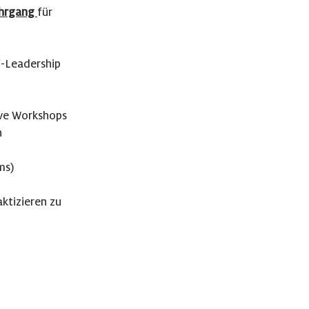
hrgang
für
f-Leadership
ive Workshops
n
ms)
ktizieren zu