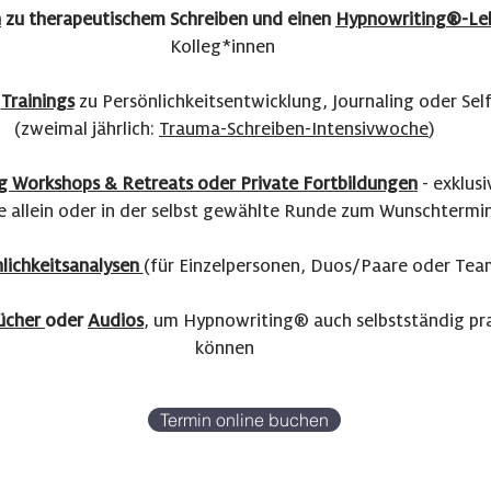
n
zu therapeutischem Schreiben und einen
Hypnowriting
®
-Le
Kolleg*innen
d
Trainings
zu Persönlichkeitsentwicklung, Journaling oder Sel
(zweimal jährlich:
Trauma-Schreiben-Intensivwoche
)
ng Workshops & Retreats oder Private Fortbildungen
- exklus
ie allein oder in der selbst gewählte Runde zum Wunschtermi
lichkeitsanalysen
(für Einzelpersonen, Duos/Paare oder Tea
ücher
oder
Audios
, um Hypnowriting
® auch selbstständig pra
können
Termin online buchen