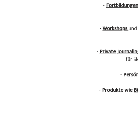
-
Fortbildunge
-
Workshops
un
-
Private Journali
für S
-
Persön
-
Produkte wie
B