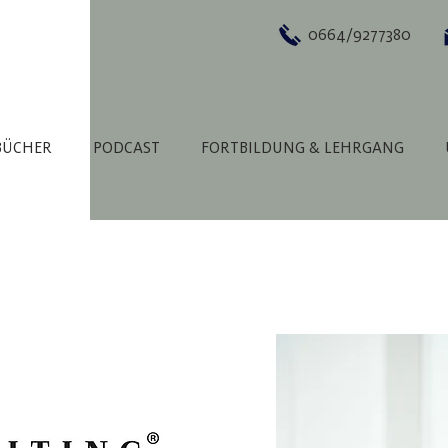
0664/9277380
BÜCHER
PODCAST
FORTBILDUNG & LEHRGANG