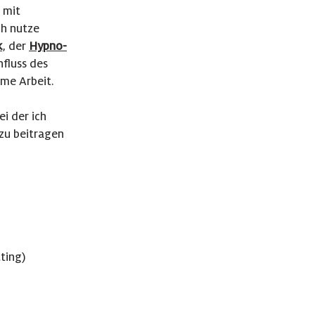
 mit
ch
nutze
k
, der
Hypno-
nfluss des
me Arbeit.
bei der ich
zu beitragen
ting)