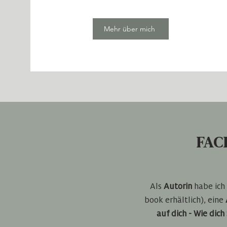
Mehr über mich
FAC
Als
Autorin
habe ich
book erhältlich), eine
auf dich - Wie dic