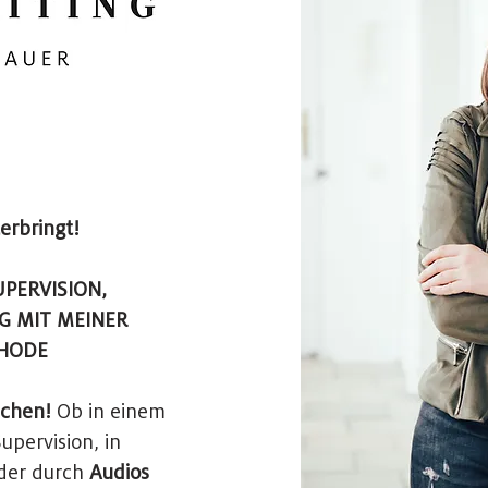
erbringt!
UPERVISION,
G MIT MEINER
THODE
ichen
!
Ob in einem
upervision, in
der durch
Audios