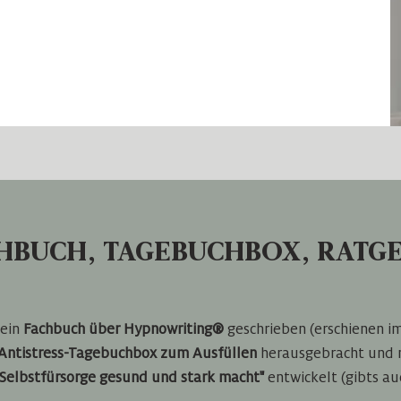
HBUCH, TAGEBUCHBOX, RATG
 ein
Fachbuch über Hypnowriting®
geschrieben (erschienen im
Antistress-Tagebuchbox zum Ausfüllen
herausgebracht und 
h Selbstfürsorge gesund und stark macht"
entwickelt (gibts au