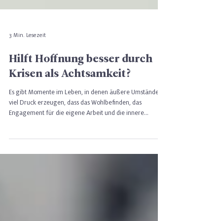
3 Min. Lesezeit
Hilft Hoffnung besser durch
Krisen als Achtsamkeit?
Es gibt Momente im Leben, in denen äußere Umstände so
viel Druck erzeugen, dass das Wohlbefinden, das
Engagement für die eigene Arbeit und die innere
Widerstandskraft auf eine echte Probe gestellt werden.
Die COVID-19-Pandemie war für viele Menschen genau
so eine Zeit. Und doch zeigte sich: Manche Menschen
gingen gestärkt aus ihr hervor — oder zumindest nicht
zerbrochen. Was hat ihnen dabei geholfen?