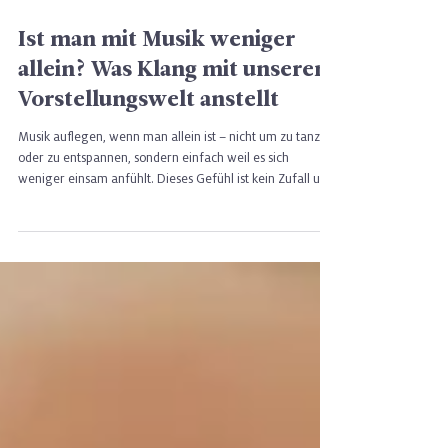
3 Min. Lesezeit
Ist man mit Musik weniger
allein? Was Klang mit unserer
Vorstellungswelt anstellt
Musik auflegen, wenn man allein ist – nicht um zu tanzen
oder zu entspannen, sondern einfach weil es sich
weniger einsam anfühlt. Dieses Gefühl ist kein Zufall und
keine bloße Metapher. Eine 2025 in Scientific Reports
veröffentlichte Studie liefert nun empirische Belege
dafür, was viele intuitiv kennen: Musik kann tatsächlich
Gesellschaft leisten – indem sie unsere innere
Vorstellungswelt in Richtung sozialer Verbindung
verschiebt.