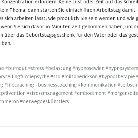
 Konzentration erfordern. Keine Lust oder Zeit auf das Schre
ein Thema, dann starten Sie einfach Ihren Arbeitstag damit -
 sich arbeiten lässt, wie produktiv Sie sein werden und wie g
 wenn Sie sich davor 10 Minuten Zeit genommen haben, um den
n über das Geburtstagsgeschenk für den Vater oder das gest
iben. 
se
#burnout
#stress
#belastung
#hypnosewien
#hypnosystem
orytellingfürdiepsyche
#sto
#miltonerickson
#hypnotherapie
ng
#lifecoaching
#businesscoaching
#kommunikation
#selbst
prävention
#stressmanagement
#embodiment
#morgenseit
acameron
#derwegdeskünstlers