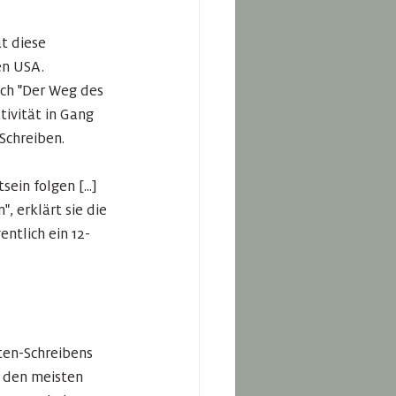
t diese 
n USA. 
uch "Der Weg des 
tivität in Gang 
Schreiben. 
in folgen [...] 
 erklärt sie die 
ntlich ein 12-
ten-Schreibens 
t den meisten 