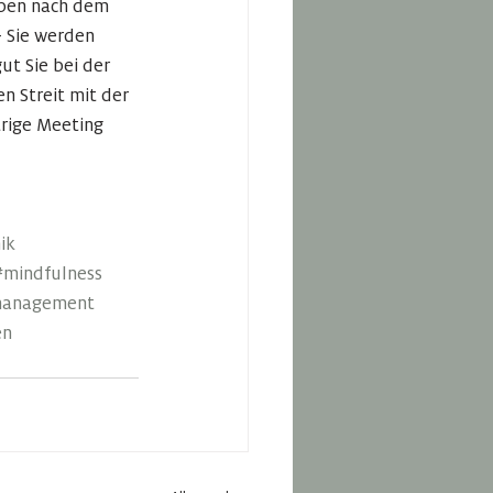
iben nach dem 
 Sie werden 
ut Sie bei der 
 Streit mit der 
rige Meeting 
ik
#mindfulness
management
en