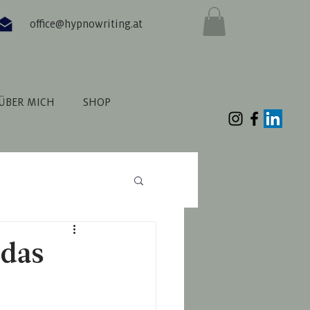
office@hypnowriting.at
ÜBER MICH
SHOP
 das