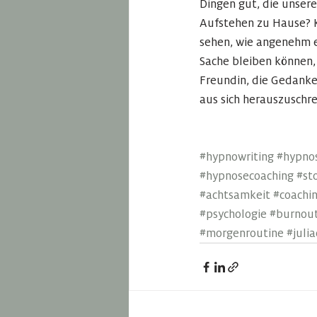
Dingen gut, die unsere
Aufstehen zu Hause? K
sehen, wie angenehm es
Sache bleiben können,
Freundin, die Gedanke
aus sich herauszuschre
#hypnowriting
#hypno
#hypnosecoaching
#st
#achtsamkeit
#coachi
#psychologie
#burnout
#morgenroutine
#juli