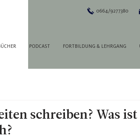
0664/9277380
BÜCHER
PODCAST
FORTBILDUNG & LEHRGANG
iten schreiben? Was ist
ch?