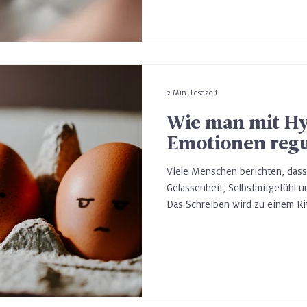
2 Min. Lesezeit
Wie man mit H
Emotionen regu
Viele Menschen berichten, das
Gelassenheit, Selbstmitgefühl u
Das Schreiben wird zu einem Ritu
Spannungen zu lösen und Zugan
finden. Psychologisch betracht
sogenannte emotionale Selbstreg
Gefühle wahrzunehmen, zu vers
sie zu unterdrücken.