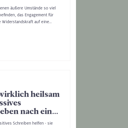
denen äußere Umstände so viel
befinden, das Engagement für
e Widerstandskraft auf eine
ie COVID-19-Pandemie war für
eit. Und doch zeigte sich:
kt aus ihr hervor — oder
s hat ihnen dabei geholfen?
irklich heilsam
ssives
Leben nach einer
erletzung
itives Schreiben helfen - sie