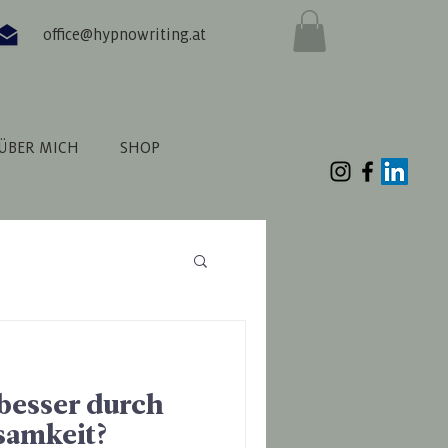
office@hypnowriting.at
ÜBER MICH
SHOP
besser durch
samkeit?