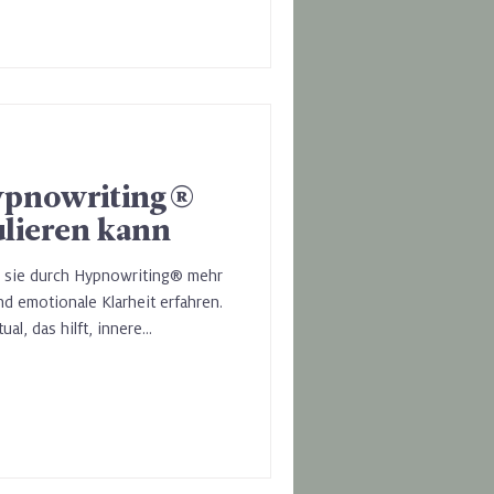
ypnowriting®
lieren kann
s sie durch Hypnowriting® mehr
nd emotionale Klarheit erfahren.
al, das hilft, innere
g zu einer tieferen Ruhe zu
et unterstützt Hypnowriting® die
ulation – die Fähigkeit,
tehen und zu regulieren, ohne