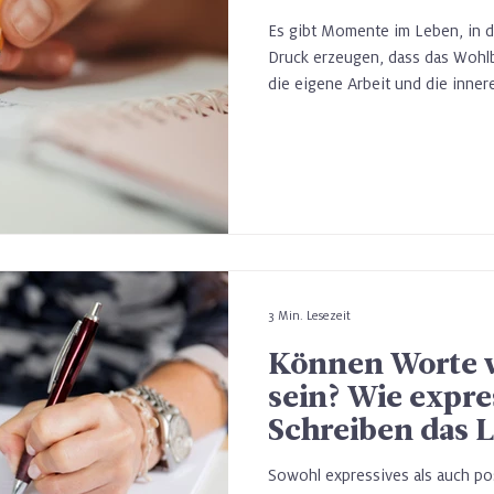
Es gibt Momente im Leben, in 
Druck erzeugen, dass das Wohl
die eigene Arbeit und die inner
echte Probe gestellt werden. D
viele Menschen genau so eine Z
Manche Menschen gingen gestär
zumindest nicht zerbrochen. Wa
3 Min. Lesezeit
Können Worte w
sein? Wie expre
Schreiben das 
körperlichen V
Sowohl expressives als auch pos