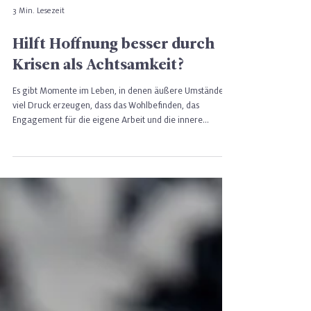
3 Min. Lesezeit
Hilft Hoffnung besser durch
Krisen als Achtsamkeit?
Es gibt Momente im Leben, in denen äußere Umstände so
viel Druck erzeugen, dass das Wohlbefinden, das
Engagement für die eigene Arbeit und die innere
Widerstandskraft auf eine echte Probe gestellt werden.
Die COVID-19-Pandemie war für viele Menschen genau
so eine Zeit. Und doch zeigte sich: Manche Menschen
gingen gestärkt aus ihr hervor — oder zumindest nicht
zerbrochen. Was hat ihnen dabei geholfen?