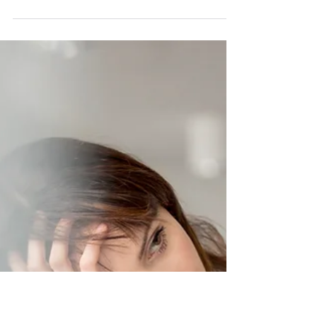
3 Min. Lesezeit
Schreiben im Business-
Kontext? Ja, bitte!
Es gibt viele gute Gründe, warum es sich lohnt, im
Business-Kontext zu Stift und Papier zu greifen. Wann und
warum es Sinn macht, das...