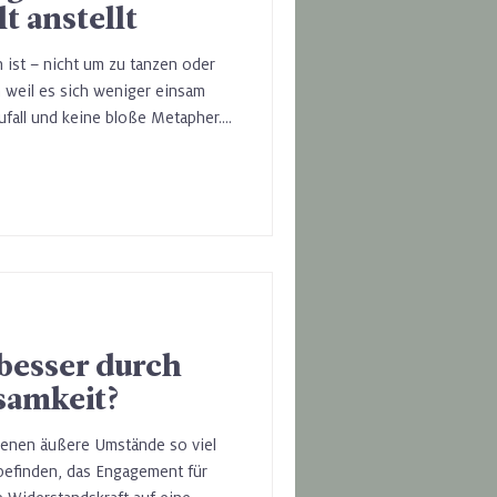
t anstellt
 ist – nicht um zu tanzen oder
 weil es sich weniger einsam
Zufall und keine bloße Metapher.
eröffentlichte Studie liefert nun
ele intuitiv kennen: Musik kann
 – indem sie unsere innere
zialer Verbindung verschiebt.
besser durch
samkeit?
denen äußere Umstände so viel
befinden, das Engagement für