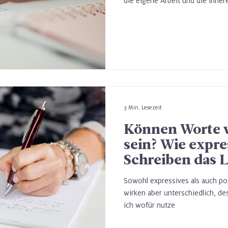
die eigene Arbeit und die inner
echte Probe gestellt werden. D
viele Menschen genau so eine Z
Manche Menschen gingen gestär
zumindest nicht zerbrochen. Wa
3 Min. Lesezeit
Können Worte w
sein? Wie expre
Schreiben das 
körperlichen V
Sowohl expressives als auch pos
verändert
wirken aber unterschiedlich, de
ich wofür nutze