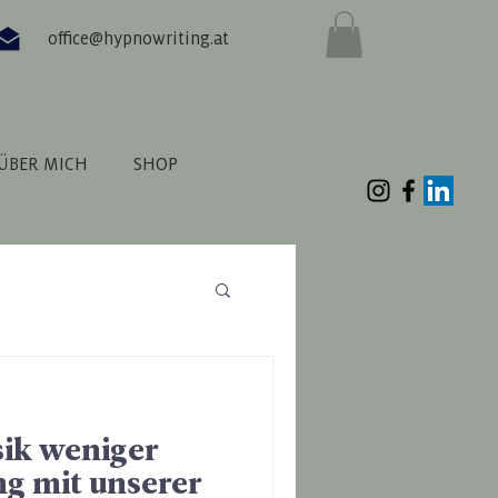
office@hypnowriting.at
ÜBER MICH
SHOP
sik weniger
ng mit unserer