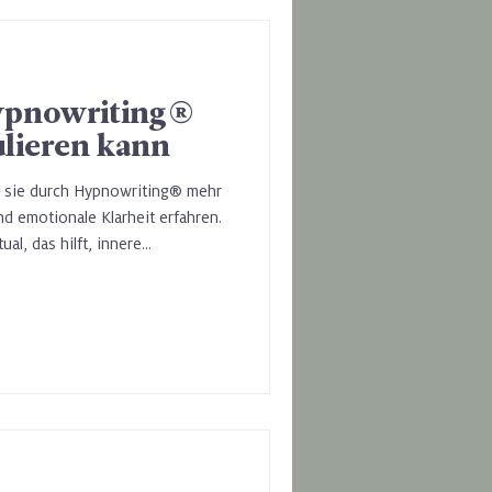
ypnowriting®
lieren kann
s sie durch Hypnowriting® mehr
nd emotionale Klarheit erfahren.
al, das hilft, innere
g zu einer tieferen Ruhe zu
et unterstützt Hypnowriting® die
ulation – die Fähigkeit,
tehen und zu regulieren, ohne