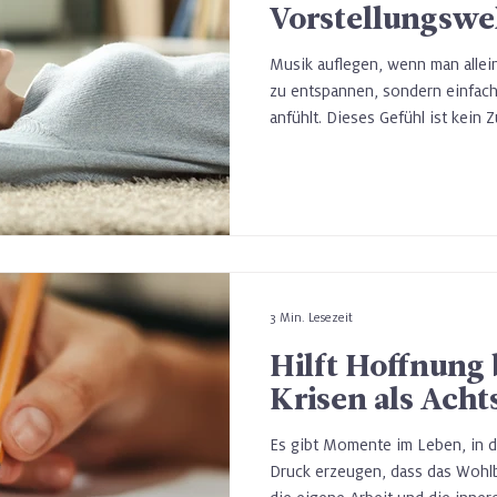
Vorstellungswel
Musik auflegen, wenn man allein
zu entspannen, sondern einfach
anfühlt. Dieses Gefühl ist kein 
Eine 2025 in Scientific Reports v
empirische Belege dafür, was vi
tatsächlich Gesellschaft leisten
Vorstellungswelt in Richtung so
3 Min. Lesezeit
Hilft Hoffnung 
Krisen als Acht
Es gibt Momente im Leben, in 
Druck erzeugen, dass das Wohl