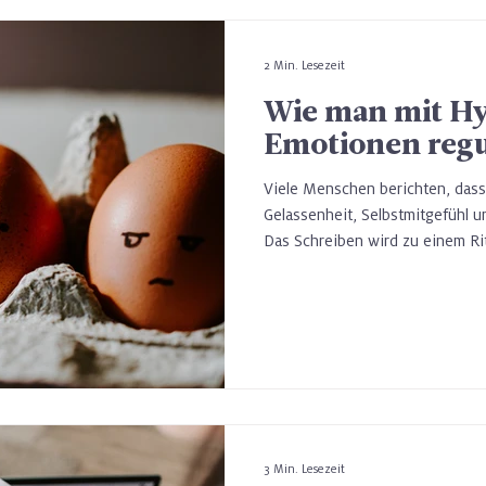
2 Min. Lesezeit
Wie man mit H
Emotionen regu
Viele Menschen berichten, das
Gelassenheit, Selbstmitgefühl u
Das Schreiben wird zu einem Ritu
Spannungen zu lösen und Zugan
finden. Psychologisch betracht
sogenannte emotionale Selbstreg
Gefühle wahrzunehmen, zu vers
sie zu unterdrücken.
3 Min. Lesezeit