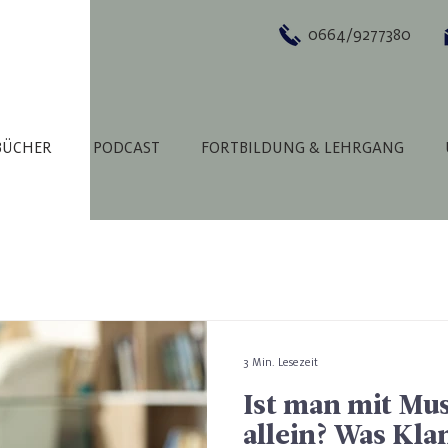
0664/9277380
BÜCHER
PODCAST
FORTBILDUNG & LEHRGANG
3 Min. Lesezeit
Ist man mit Mu
allein? Was Kla